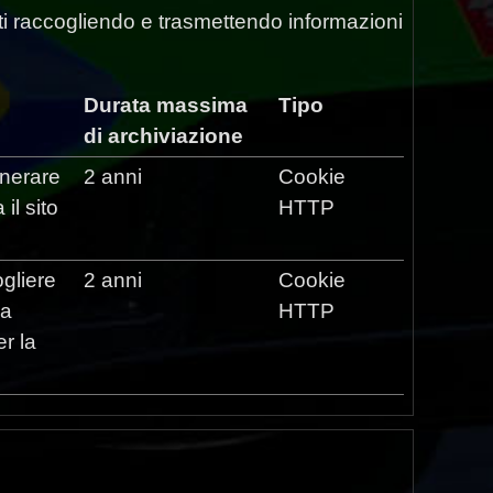
 siti raccogliendo e trasmettendo informazioni
Durata massima
Tipo
di archiviazione
enerare
2 anni
Cookie
 il sito
HTTP
ogliere
2 anni
Cookie
ha
HTTP
er la